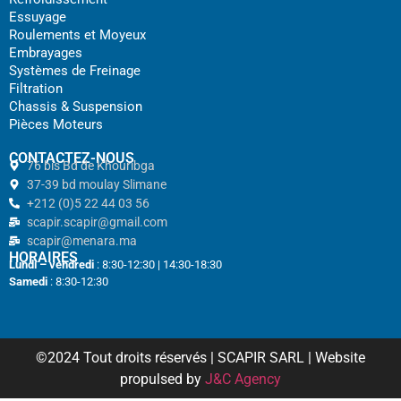
Essuyage
Roulements et Moyeux
Embrayages
Systèmes de Freinage
Filtration
Chassis & Suspension
Pièces Moteurs
CONTACTEZ-NOUS
76 bis Bd de Khouribga
37-39 bd moulay Slimane
+212 (0)5 22 44 03 56
scapir.scapir@gmail.com
scapir@menara.ma
HORAIRES
Lundi – vendredi
: 8:30-12:30 | 14:30-18:30
Samedi
: 8:30-12:30
©2024 Tout droits réservés | SCAPIR SARL | Website
propulsed by
J&C Agency