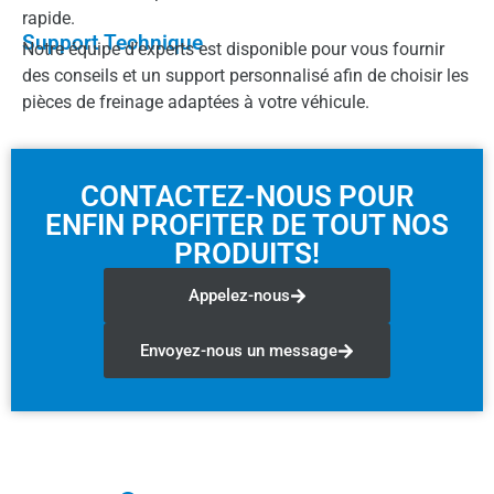
rapide.
Support Technique
Notre équipe d’experts est disponible pour vous fournir
des conseils et un support personnalisé afin de choisir les
pièces de freinage adaptées à votre véhicule.
CONTACTEZ-NOUS POUR
ENFIN PROFITER DE TOUT NOS
PRODUITS!
Appelez-nous
Envoyez-nous un message