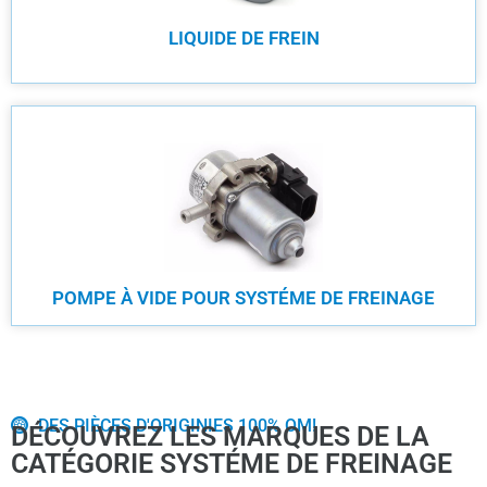
LIQUIDE DE FREIN
POMPE À VIDE POUR SYSTÉME DE FREINAGE
DES PIÈCES D'ORIGINIES 100% OM!
DÉCOUVREZ LES MARQUES DE LA
CATÉGORIE SYSTÉME DE FREINAGE