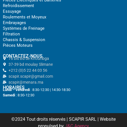
Refroidissement
Essuyage
Roulements et Moyeux
Embrayages
Systèmes de Freinage
Filtration
Chassis & Suspension
Pièces Moteurs
CONTACTEZ-NOUS
76 bis Bd de Khouribga
37-39 bd moulay Slimane
+212 (0)5 22 44 03 56
scapir.scapir@gmail.com
scapir@menara.ma
HORAIRES
Lundi – vendredi
: 8:30-12:30 | 14:30-18:30
Samedi
: 8:30-12:30
©2024 Tout droits réservés | SCAPIR SARL | Website
propulsed by
J&C Agency