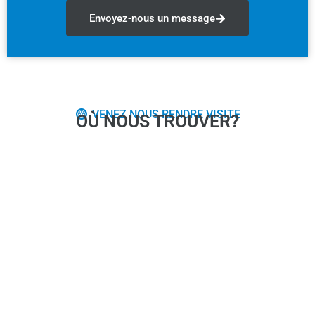
Envoyez-nous un message
VENEZ NOUS RENDRE VISITE
OÙ NOUS TROUVER?